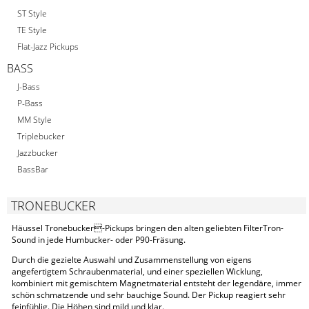
ST Style
TE Style
Flat-Jazz Pickups
BASS
J-Bass
P-Bass
MM Style
Triplebucker
Jazzbucker
BassBar
TRONEBUCKER
Häussel Tronebucker-Pickups bringen den alten geliebten FilterTron-
Sound in jede Humbucker- oder P90-Fräsung.
Durch die gezielte Auswahl und Zusammenstellung von eigens
angefertigtem Schraubenmaterial, und einer speziellen Wicklung,
kombiniert mit gemischtem Magnetmaterial entsteht der legendäre, immer
schön schmatzende und sehr bauchige Sound. Der Pickup reagiert sehr
feinfühlig. Die Höhen sind mild und klar.