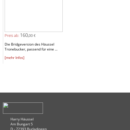
160,
Preis ab:
00 €
Die Bridgeversion des Häussel
Tronebucker, passend für eine ...
[mehr Infos]
Harry Häussel
Am Bungart 5
D - 72393 Burladingen