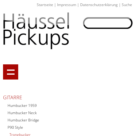
Startseite
|
Impressum
|
Datenschutzerklärung
|
Suche
GITARRE
Humbucker 1959
Humbucker Neck
Humbucker Bridge
P90 Style
Tronebucker