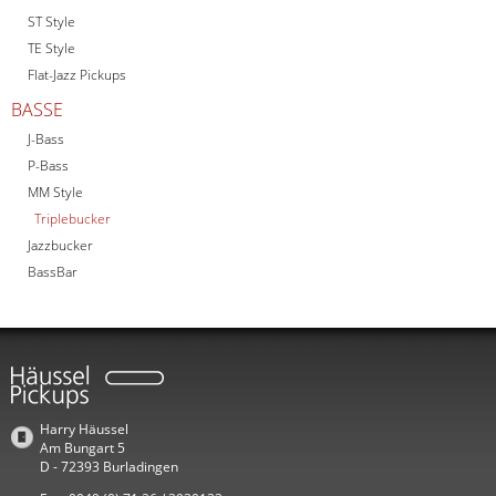
ST Style
TE Style
Flat-Jazz Pickups
BASSE
J-Bass
P-Bass
MM Style
Triplebucker
Jazzbucker
BassBar
Harry Häussel
Am Bungart 5
D - 72393 Burladingen