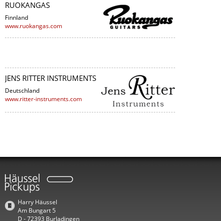
RUOKANGAS
Finnland
www.ruokangas.com
JENS RITTER INSTRUMENTS
Deutschland
www.ritter-instruments.com
Harry Häussel
Am Bungart 5
D - 72393 Burladingen