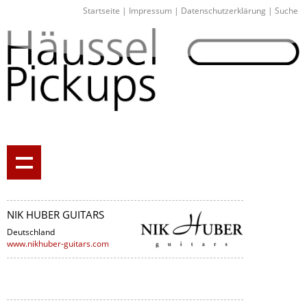
Startseite
|
Impressum
|
Datenschutzerklärung
|
Suche
NIK HUBER GUITARS
Deutschland
www.nikhuber-guitars.com