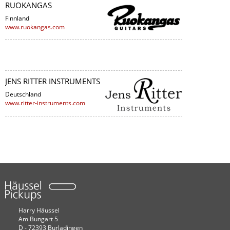
RUOKANGAS
Finnland
www.ruokangas.com
JENS RITTER INSTRUMENTS
Deutschland
www.ritter-instruments.com
Harry Häussel
Am Bungart 5
D - 72393 Burladingen