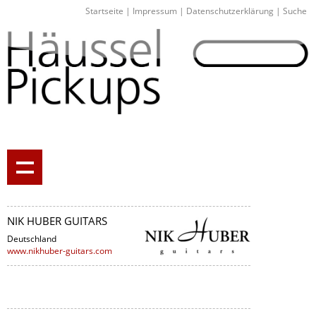
Startseite
|
Impressum
|
Datenschutzerklärung
|
Suche
NIK HUBER GUITARS
Deutschland
www.nikhuber-guitars.com