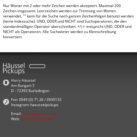
Nur Wörter mit 2 oder mehr Zeichen werden akzeptiert. Maximal 200
Zeichen insgesamt. Leerzeichen werden zur Trennung von Worten
verwendet, "" kann für die Suche nach ganzen Zeichenfolgen benutzt werden
(keine Indexsuche). UND, ODER und NICHT sind Suchoperatoren, die den
standardmäßigen Operator überschreiben. +/|/- entspricht UND, ODER und
NICHT als Operatoren. Alle Suchwörter werden zu Kleinschreibung
konvertiert.
Harry Häussel
Am Bungart 5
D - 72393 Burladingen
Fon: 0049 (0) 71 26 / 3930133
Instagram: haeusselpickups
Email:
info(at)haeussel.com
Web:
www.haeussel.com