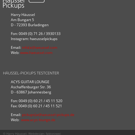
Harry Häussel
Am Bungart 5
D - 72393 Burladingen
Fon: 0049 (0) 71 26 / 3930133
Instagram: haeusselpickups
Email:
info(at)haeussel.com
Web:
www.haeussel.com
HÄUSSEL-PICKUPS TESTCENTER
ACYS GUITAR LOUNGE
Aschaffenburger Str. 36
D - 63867 Johannesberg
Fon: 0049 (0) 60 21 / 45 11 520
Fax: 0049 (0) 60 21 / 45 11 521
Email:
pickups(at)haeussel-pickups.de
Web:
www.acys-lounge.de
© Harry Häussel; Webdesign:
faktorzwei