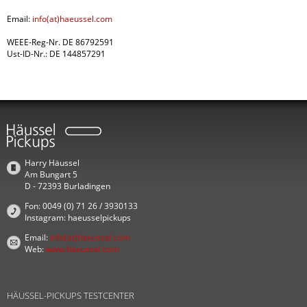
Email:
info(at)haeussel.com
WEEE-Reg-Nr. DE 86792591
Ust-ID-Nr.: DE 144857291
Harry Häussel
Am Bungart 5
D - 72393 Burladingen
Fon: 0049 (0) 71 26 / 3930133
Instagram: haeusselpickups
Email:
info(at)haeussel.com
Web:
www.haeussel.com
HÄUSSEL-PICKUPS TESTCENTER