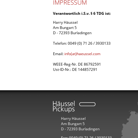
IMPRESSUM
Verantwortlich i.S.v. § 6 TDG ist:
Harry Häussel
Am Bungart 5
D - 72393 Burladingen
Telefon: 0049 (0) 71 26 / 3930133
Email:
info(at)haeussel.com
WEEE-Reg-Nr. DE 86792591
Ust-ID-Nr.: DE 144857291
Harry Häussel
Am Bungart 5
D - 72393 Burladingen
Fon: 0049 (0) 71 26 / 3930133