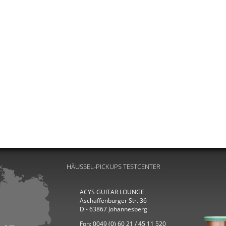
HÄUSSEL-PICKUPS TESTCENTER
ACYS GUITAR LOUNGE
Aschaffenburger Str. 36
D - 63867 Johannesberg
Fon: 0049 (0) 60 21 / 45 11 520