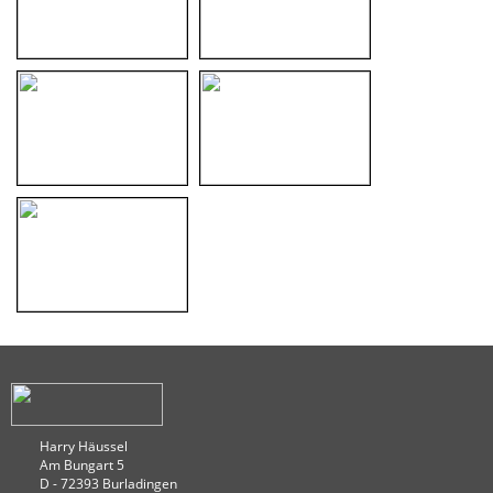
Harry Häussel
Am Bungart 5
D - 72393 Burladingen