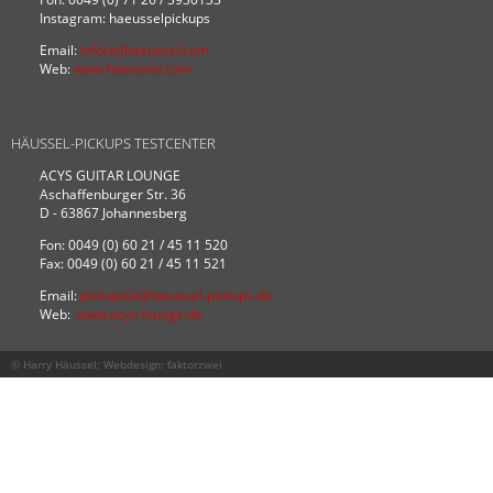
Instagram: haeusselpickups
Email:
info(at)haeussel.com
Web:
www.haeussel.com
HÄUSSEL-PICKUPS TESTCENTER
ACYS GUITAR LOUNGE
Aschaffenburger Str. 36
D - 63867 Johannesberg
Fon: 0049 (0) 60 21 / 45 11 520
Fax: 0049 (0) 60 21 / 45 11 521
Email:
pickups(at)haeussel-pickups.de
Web:
www.acys-lounge.de
© Harry Häussel; Webdesign:
faktorzwei