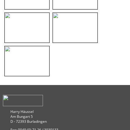
Harry Häussel
Am Bungart 5
D - 72393 Burladingen
Fon: 0049 (0) 71 26 / 3930133