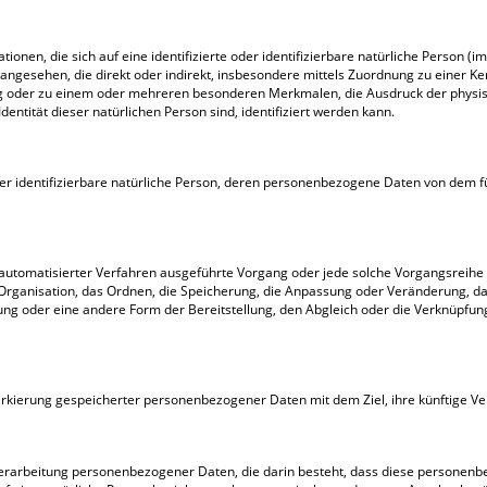
onen, die sich auf eine identifizierte oder identifizierbare natürliche Person (i
on angesehen, die direkt oder indirekt, insbesondere mittels Zuordnung zu eine
g oder zu einem oder mehreren besonderen Merkmalen, die Ausdruck der physisc
Identität dieser natürlichen Person sind, identifiziert werden kann.
 oder identifizierbare natürliche Person, deren personenbezogene Daten von dem f
lfe automatisierter Verfahren ausgeführte Vorgang oder jede solche Vorgangsr
 Organisation, das Ordnen, die Speicherung, die Anpassung oder Veränderung, d
ng oder eine andere Form der Bereitstellung, den Abgleich oder die Verknüpfun
arkierung gespeicherter personenbezogener Daten mit dem Ziel, ihre künftige V
en Verarbeitung personenbezogener Daten, die darin besteht, dass diese person