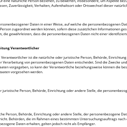
uf eine natürliche Person beziehen, zu bewerten, insbesondere, um Aspekte bezügl
essen, Zuverlässigkeit, Verhalten, Aufenthaltsort oder Ortswechsel dieser natürl
personenbezogener Daten in einer Weise, auf welche die personenbezogenen Dat
n Person zugeordnet werden können, sofern diese zusätzlichen Informationen g
die gewährleisten, dass die personenbezogenen Daten nicht einer identifizierte
eitung Verantwortlicher
 Verantwortlicher ist die natürliche oder juristische Person, Behörde, Einrichtun
er Verarbeitung von personenbezogenen Daten entscheidet. Sind die Zwecke und 
staaten vorgegeben, so kann der Verantwortliche beziehungsweise können die b
staaten vorgesehen werden.
der juristische Person, Behörde, Einrichtung oder andere Stelle, die personenbez
ische Person, Behörde, Einrichtung oder andere Stelle, der personenbezogene Da
er nicht. Behörden, die im Rahmen eines bestimmten Untersuchungsauftrags nac
ezogene Daten erhalten, gelten jedoch nicht als Empfänger.