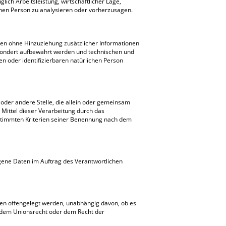
ich Arbeitsleistung, wirtschaftlicher Lage,
ichen Person zu analysieren oder vorherzusagen.
en ohne Hinzuziehung zusätzlicher Informationen
esondert aufbewahrt werden und technischen und
n oder identifizierbaren natürlichen Person
g oder andere Stelle, die allein oder gemeinsam
Mittel dieser Verarbeitung durch das
estimmten Kriterien seiner Benennung nach dem
ogene Daten im Auftrag des Verantwortlichen
ten offengelegt werden, unabhängig davon, ob es
h dem Unionsrecht oder dem Recht der