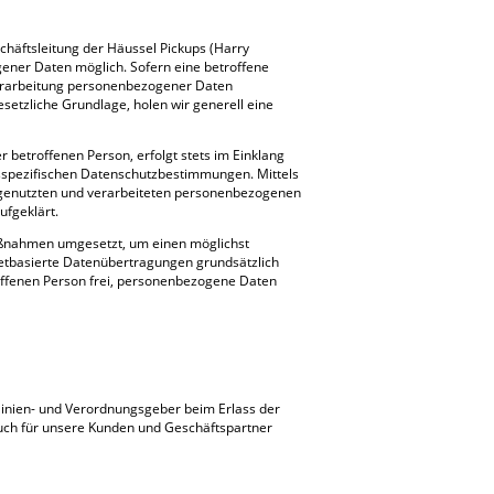
chäftsleitung der Häussel Pickups (Harry
gener Daten möglich. Sofern eine betroffene
erarbeitung personenbezogener Daten
setzliche Grundlage, holen wir generell eine
betroffenen Person, erfolgt stets im Einklang
sspezifischen Datenschutzbestimmungen. Mittels
 genutzten und verarbeiteten personenbezogenen
ufgeklärt.
 Maßnahmen umgesetzt, um einen möglichst
netbasierte Datenübertragungen grundsätzlich
roffenen Person frei, personenbezogene Daten
tlinien- und Verordnungsgeber beim Erlass der
uch für unsere Kunden und Geschäftspartner