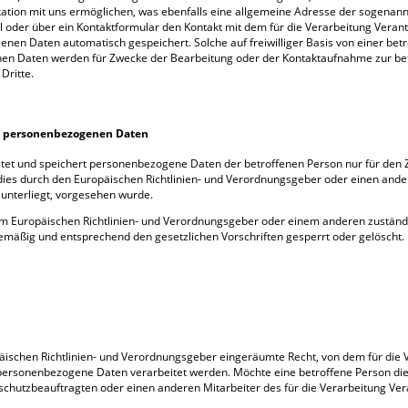
ion mit uns ermöglichen, was ebenfalls eine allgemeine Adresse der sogenannt
l oder über ein Kontaktformular den Kontakt mit dem für die Verarbeitung Veran
en Daten automatisch gespeichert. Solche auf freiwilliger Basis von einer betr
en Daten werden für Zwecke der Bearbeitung oder der Kontaktaufnahme zur betr
Dritte.
n personenbezogenen Daten
eitet und speichert personenbezogene Daten der betroffenen Person nur für den 
 dies durch den Europäischen Richtlinien- und Verordnungsgeber oder einen ande
 unterliegt, vorgesehen wurde.
vom Europäischen Richtlinien- und Verordnungsgeber oder einem anderen zustän
mäßig und entsprechend den gesetzlichen Vorschriften gesperrt oder gelöscht.
äischen Richtlinien- und Verordnungsgeber eingeräumte Recht, von dem für die 
 personenbezogene Daten verarbeitet werden. Möchte eine betroffene Person di
nschutzbeauftragten oder einen anderen Mitarbeiter des für die Verarbeitung Ve