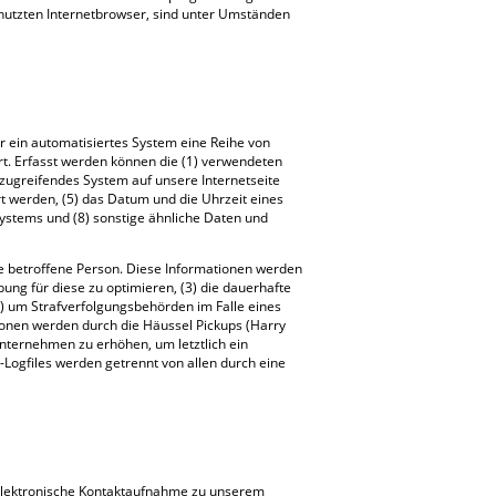
enutzten Internetbrowser, sind unter Umständen
er ein automatisiertes System eine Reihe von
t. Erfasst werden können die (1) verwendeten
 zugreifendes System auf unsere Internetseite
t werden, (5) das Datum und die Uhrzeit eines
n Systems und (8) sonstige ähnliche Daten und
ie betroffene Person. Diese Informationen werden
rbung für diese zu optimieren, (3) die dauerhafte
4) um Strafverfolgungsbehörden im Falle eines
ionen werden durch die Häussel Pickups (Harry
Unternehmen zu erhöhen, um letztlich ein
Logfiles werden getrennt von allen durch eine
e elektronische Kontaktaufnahme zu unserem