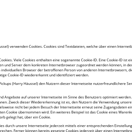
äussel) verwenden Cookies. Cookies sind Textdateien, welche über einen Intern
ookies. Viele Cookies enthalten eine sogenannte Cookie-ID. Eine Cookie-ID ist e
iten und Server dem konkreten Internetbrowser zugeordnet werden können, in de
 individuellen Browser der betroffenen Person von anderen Internetbrowsern, di
ige Cookie-ID wiedererkannt und identifiziert werden.
ickups (Harry Häussel) den Nutzern dieser Internetseite nutzerfreundlichere Ser
nd Angebote auf unserer Internetseite im Sinne des Benutzers optimiert werden.
nnen. Zweck dieser Wiedererkennung ist es, den Nutzern die Verwendung unserer 
ielsweise nicht bei jedem Besuch der Internetseite erneut seine Zugangsdaten ei
n Cookie übernommen wird. Ein weiteres Beispiel ist das Cookie eines Warenko
orb gelegt hat, über ein Cookie.
es durch unsere Internetseite jederzeit mittels einer entsprechenden Einstellu
prechen. Ferner können bereits gesetzte Cookies jederzeit über einen Internet