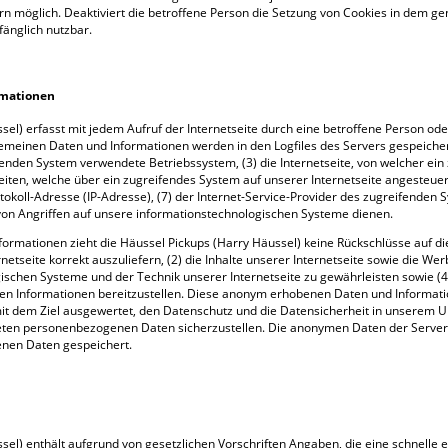
ern möglich. Deaktiviert die betroffene Person die Setzung von Cookies in dem g
fänglich nutzbar.
rmationen
sel) erfasst mit jedem Aufruf der Internetseite durch eine betroffene Person od
emeinen Daten und Informationen werden in den Logfiles des Servers gespeicher
nden System verwendete Betriebssystem, (3) die Internetseite, von welcher ein
eiten, welche über ein zugreifendes System auf unserer Internetseite angesteuer
Protokoll-Adresse (IP-Adresse), (7) der Internet-Service-Provider des zugreifende
von Angriffen auf unsere informationstechnologischen Systeme dienen.
formationen zieht die Häussel Pickups (Harry Häussel) keine Rückschlüsse auf d
rnetseite korrekt auszuliefern, (2) die Inhalte unserer Internetseite sowie die We
gischen Systeme und der Technik unserer Internetseite zu gewährleisten sowie (
gen Informationen bereitzustellen. Diese anonym erhobenen Daten und Informat
 mit dem Ziel ausgewertet, den Datenschutz und die Datensicherheit in unserem 
teten personenbezogenen Daten sicherzustellen. Die anonymen Daten der Server-
nen Daten gespeichert.
ssel) enthält aufgrund von gesetzlichen Vorschriften Angaben, die eine schnell