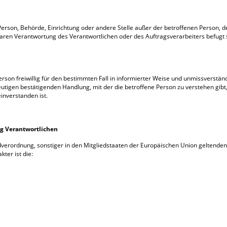
he Person, Behörde, Einrichtung oder andere Stelle außer der betroffenen Person
baren Verantwortung des Verantwortlichen oder des Auftragsverarbeiters befugt
 Person freiwillig für den bestimmten Fall in informierter Weise und unmissvers
utigen bestätigenden Handlung, mit der die betroffene Person zu verstehen gibt,
nverstanden ist.
ng Verantwortlichen
dverordnung, sonstiger in den Mitgliedstaaten der Europäischen Union geltend
ter ist die: