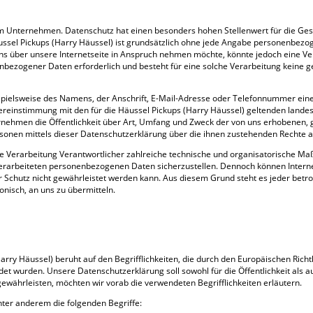
em Unternehmen. Datenschutz hat einen besonders hohen Stellenwert für die Ges
äussel Pickups (Harry Häussel) ist grundsätzlich ohne jede Angabe personenbezo
s über unsere Internetseite in Anspruch nehmen möchte, könnte jedoch eine V
enbezogener Daten erforderlich und besteht für eine solche Verarbeitung keine ge
ielsweise des Namens, der Anschrift, E-Mail-Adresse oder Telefonnummer einer 
reinstimmung mit den für die Häussel Pickups (Harry Häussel) geltenden lande
nehmen die Öffentlichkeit über Art, Umfang und Zweck der von uns erhobenen,
sonen mittels dieser Datenschutzerklärung über die ihnen zustehenden Rechte a
 die Verarbeitung Verantwortlicher zahlreiche technische und organisatorische
 verarbeiteten personenbezogenen Daten sicherzustellen. Dennoch können Inter
er Schutz nicht gewährleistet werden kann. Aus diesem Grund steht es jeder bet
onisch, an uns zu übermitteln.
rry Häussel) beruht auf den Begrifflichkeiten, die durch den Europäischen Rich
 wurden. Unsere Datenschutzerklärung soll sowohl für die Öffentlichkeit als a
gewährleisten, möchten wir vorab die verwendeten Begrifflichkeiten erläutern.
ter anderem die folgenden Begriffe: