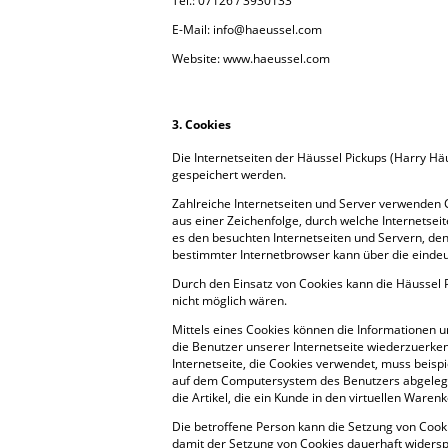
Tel.: 07126 / 3930133
E-Mail: info@haeussel.com
Website: www.haeussel.com
3. Cookies
Die Internetseiten der Häussel Pickups (Harry H
gespeichert werden.
Zahlreiche Internetseiten und Server verwenden C
aus einer Zeichenfolge, durch welche Internetse
es den besuchten Internetseiten und Servern, den
bestimmter Internetbrowser kann über die eindeut
Durch den Einsatz von Cookies kann die Häussel P
nicht möglich wären.
Mittels eines Cookies können die Informationen u
die Benutzer unserer Internetseite wiederzuerke
Internetseite, die Cookies verwendet, muss beisp
auf dem Computersystem des Benutzers abgelegte
die Artikel, die ein Kunde in den virtuellen Warenk
Die betroffene Person kann die Setzung von Cooki
damit der Setzung von Cookies dauerhaft widers