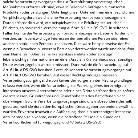
solche Verarbeitungsvorgänge die zur Durchführung vorvertraglicher
Maßnahmen erforderlich sind, etwa in Fällen von Anfragen zur unseren
Produkten oder Leistungen. Unterliegt unser Unternehmen einer rechtlichen
Verpflichtung durch welche eine Verarbeitung von personenbezogenen
Daten erforderlich wird, wie beispielsweise zur Erfüllung steuerlicher
Pflichten, so basiert die Verarbeitung auf Art. 6 I lit. c DS-GVO. In seltenen
Fällen könnte die Verarbeitung von personenbezogenen Daten erforderlich
werden, um lebenswichtige Interessen der betroffenen Person oder einer
anderen natürlichen Person zu schützen. Dies wäre beispielsweise der Fall,
wenn ein Besucher in unserem Betrieb verletzt werden würde und daraufhin
sein Name, sein Alter, seine Krankenkassendaten oder sonstige
lebenswichtige Informationen an einen Arzt, ein Krankenhaus oder sonstige
Dritte weitergegeben werden müssten. Dann würde die Verarbeitung auf
Art. 6 I lit. d DS-GVO beruhen. Letztlich könnten Verarbeitungsvorgänge auf
Art. 6 I lit. f DS-GVO beruhen. Auf dieser Rechtsgrundlage basieren
Verarbeitungsvorgänge, die von keiner der vorgenannten Rechtsgrundlagen
erfasst werden, wenn die Verarbeitung zur Wahrung eines berechtigten
Interesses unseres Unternehmens oder eines Dritten erforderlich ist, sofern
die Interessen, Grundrechte und Grundfreiheiten des Betroffenen nicht
überwiegen. Solche Verarbeitungsvorgänge sind uns insbesondere deshalb
gestattet, weil sie durch den Europäischen Gesetzgeber besonders erwähnt
wurden. Er vertrat insoweit die Auffassung, dass ein berechtigtes Interesse
anzunehmen sein könnte, wenn die betroffene Person ein Kunde des
Verantwortlichen ist (Erwägungsgrund 47 Satz 2 DS-GVO).