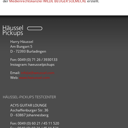
der
Medienrechtskanzlei WILDE BEUGER SOLMECKE
erstellt.
Harry Häussel
Am Bungart 5
D - 72393 Burladingen
Fon: 0049 (0) 71 26 / 3930133
Instagram: haeusselpickups
Email:
info(at)haeussel.com
Web:
www.haeussel.com
HÄUSSEL-PICKUPS TESTCENTER
ACYS GUITAR LOUNGE
Aschaffenburger Str. 36
D - 63867 Johannesberg
Fon: 0049 (0) 60 21 / 45 11 520