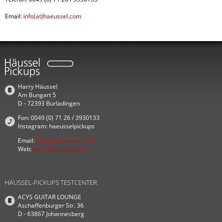
Email:
info(at)haeussel.com
Harry Häussel
Am Bungart 5
D - 72393 Burladingen
Fon: 0049 (0) 71 26 / 3930133
Instagram: haeusselpickups
Email:
info(at)haeussel.com
Web:
www.haeussel.com
HÄUSSEL-PICKUPS TESTCENTER
ACYS GUITAR LOUNGE
Aschaffenburger Str. 36
D - 63867 Johannesberg