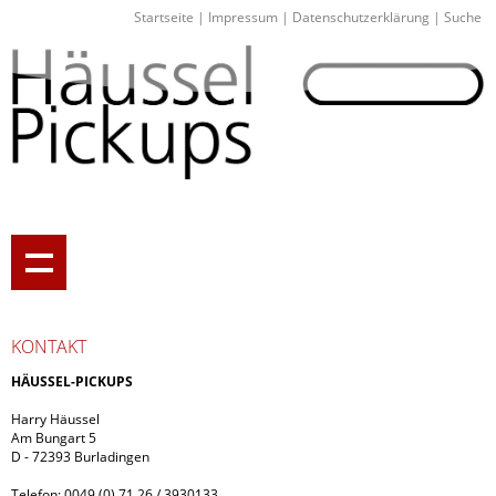
Startseite
|
Impressum
|
Datenschutzerklärung
|
Suche
KONTAKT
HÄUSSEL-PICKUPS
Harry Häussel
Am Bungart 5
D - 72393 Burladingen
Telefon: 0049 (0) 71 26 / 3930133