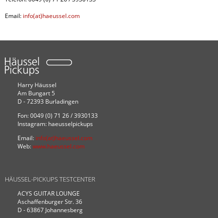
Email:
info(at)haeussel.com
Harry Häussel
Am Bungart 5
D - 72393 Burladingen
Fon: 0049 (0) 71 26 / 3930133
Instagram: haeusselpickups
Email:
info(at)haeussel.com
Web:
www.haeussel.com
HÄUSSEL-PICKUPS TESTCENTER
ACYS GUITAR LOUNGE
Aschaffenburger Str. 36
D - 63867 Johannesberg