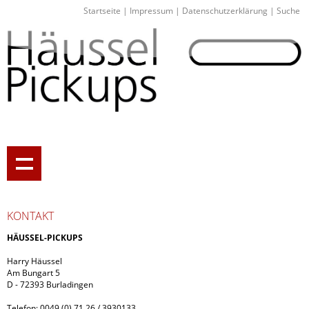
Startseite
|
Impressum
|
Datenschutzerklärung
|
Suche
KONTAKT
HÄUSSEL-PICKUPS
Harry Häussel
Am Bungart 5
D - 72393 Burladingen
Telefon: 0049 (0) 71 26 / 3930133