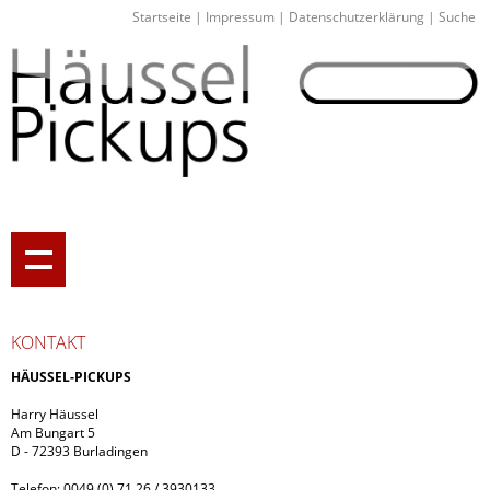
Startseite
|
Impressum
|
Datenschutzerklärung
|
Suche
KONTAKT
HÄUSSEL-PICKUPS
Harry Häussel
Am Bungart 5
D - 72393 Burladingen
Telefon: 0049 (0) 71 26 / 3930133