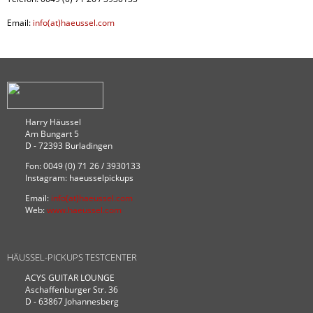
Email:
info(at)haeussel.com
Harry Häussel
Am Bungart 5
D - 72393 Burladingen
Fon: 0049 (0) 71 26 / 3930133
Instagram: haeusselpickups
Email:
info(at)haeussel.com
Web:
www.haeussel.com
HÄUSSEL-PICKUPS TESTCENTER
ACYS GUITAR LOUNGE
Aschaffenburger Str. 36
D - 63867 Johannesberg