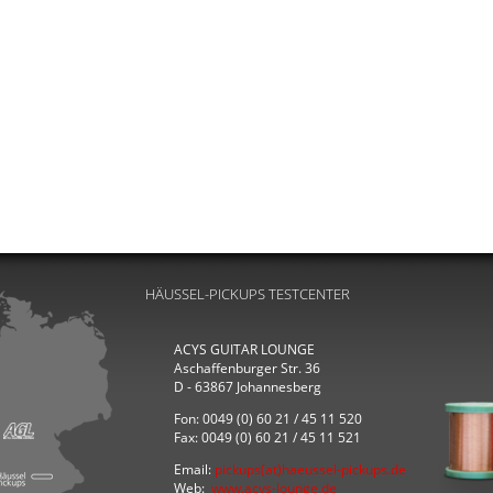
HÄUSSEL-PICKUPS TESTCENTER
ACYS GUITAR LOUNGE
Aschaffenburger Str. 36
D - 63867 Johannesberg
Fon: 0049 (0) 60 21 / 45 11 520
Fax: 0049 (0) 60 21 / 45 11 521
Email:
pickups(at)haeussel-pickups.de
Web:
www.acys-lounge.de