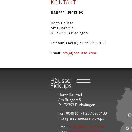
KONTAKT
HÄUSSEL-PICKUPS
Harry Häussel
Am Bungart 5
D - 72393 Burladingen
Telefon: 0049 (0) 71 26 / 3930133
Email:
info(at)haeussel.com
Harry Häussel
Am Bungart 5
D - 72393 Burladingen
Fon: 0049 (0) 71 26 / 3930133
Instagram: haeusselpickups
Email:
info(at)haeussel.com
Web:
www.haeussel.com