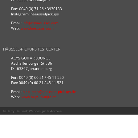
Fon: 0049 (0) 71 26 / 3930133
Instagram: haeusselpickups
Email:
info(at)haeussel.com
Web:
www.haeussel.com
HÄUSSEL-PICKUPS TESTCENTER
ACYS GUITAR LOUNGE
Aschaffenburger Str. 36
D - 63867 Johannesberg
Fon: 0049 (0) 60 21 / 45 11 520
Fax: 0049 (0) 60 21 / 45 11 521
Email:
pickups(at)haeussel-pickups.de
Web:
www.acys-lounge.de
© Harry Häussel; Webdesign:
faktorzwei