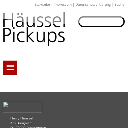
Startseite
|
Impressum
|
Datenschutzerklärung
|
Suche
Harry Häussel
Am Bungart 5
D - 72393 Burladingen