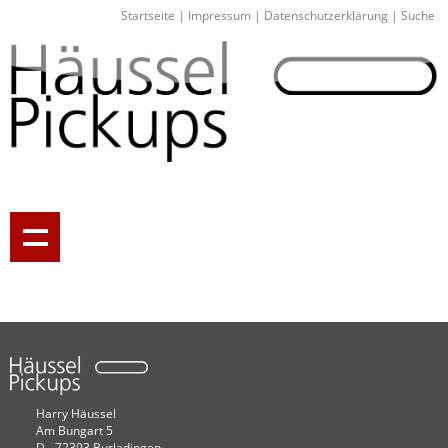
Startseite
|
Impressum
|
Datenschutzerklärung
|
Suche
Harry Häussel
Am Bungart 5
D - 72393 Burladingen