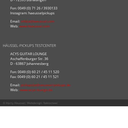
Fon: 0049 (0) 71 26 / 3930133
Instagram: haeusselpickups
Email:
info(at)haeussel.com
Web:
www.haeussel.com
HÄUSSEL-PICKUPS TESTCENTER
ACYS GUITAR LOUNGE
Aschaffenburger Str. 36
D - 63867 Johannesberg
Fon: 0049 (0) 60 21 / 45 11 520
Fax: 0049 (0) 60 21 / 45 11 521
Email:
pickups(at)haeussel-pickups.de
Web:
www.acys-lounge.de
© Harry Häussel; Webdesign:
faktorzwei