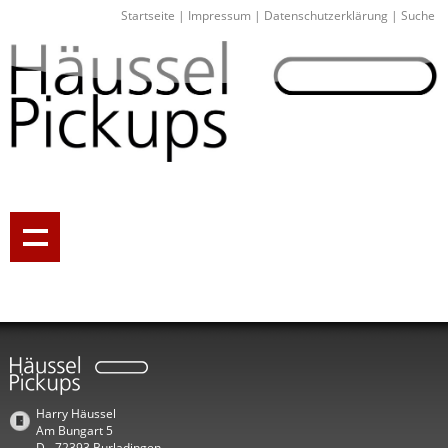
Startseite
|
Impressum
|
Datenschutzerklärung
|
Suche
Harry Häussel
Am Bungart 5
D - 72393 Burladingen