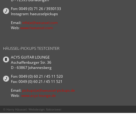
Fon: 0049 (0) 71 26 / 3930133
Instagram: haeusselpickups
Email:
info(at)haeussel.com
Web:
www.haeussel.com
HÄUSSEL-PICKUPS TESTCENTER
ACYS GUITAR LOUNGE
Aschaffenburger Str. 36
D - 63867 Johannesberg
Fon: 0049 (0) 60 21 / 45 11 520
Fax: 0049 (0) 60 21 / 45 11 521
Email:
pickups(at)haeussel-pickups.de
Web:
www.acys-lounge.de
© Harry Häussel; Webdesign:
faktorzwei