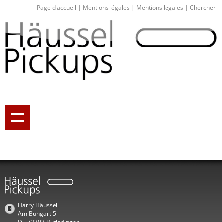
Page d'accueil
|
Mentions légales
|
Mentions légales
|
Chercher
Harry Häussel
Am Bungart 5
D - 72393 Burladingen