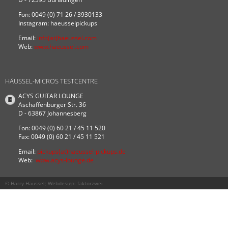
Fon: 0049 (0) 71 26 / 3930133
Instagram: haeusselpickups
Email:
info(at)haeussel.com
Web:
www.haeussel.com
HÄUSSEL-MICROS TESTCENTRE
ACYS GUITAR LOUNGE
Aschaffenburger Str. 36
D - 63867 Johannesberg
Fon: 0049 (0) 60 21 / 45 11 520
Fax: 0049 (0) 60 21 / 45 11 521
Email:
pickups(at)haeussel-pickups.de
Web:
www.acys-lounge.de
© Harry Häussel; Webdesign:
faktorzwei