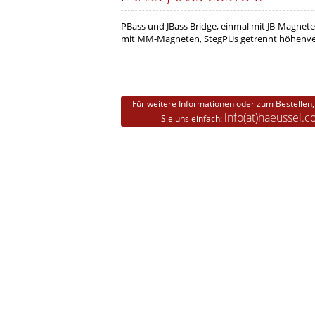
PBass und JBass Bridge, einmal mit JB-Magnete
mit MM-Magneten, StegPUs getrennt höhenver
Für weitere Informationen oder zum Bestellen,
info(at)haeussel.
Sie uns einfach: