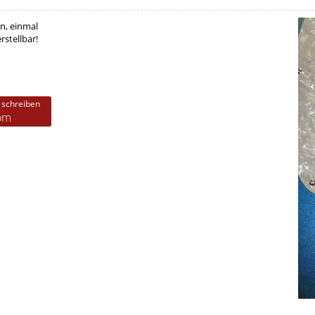
n, einmal
stellbar!
 schreiben
com