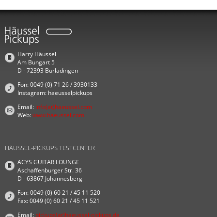
Harry Häussel
Am Bungart 5
D - 72393 Burladingen
Fon: 0049 (0) 71 26 / 3930133
Instagram: haeusselpickups
Email:
info(at)haeussel.com
Web:
www.haeussel.com
HÄUSSEL-PICKUPS TESTCENTER
ACYS GUITAR LOUNGE
Aschaffenburger Str. 36
D - 63867 Johannesberg
Fon: 0049 (0) 60 21 / 45 11 520
Fax: 0049 (0) 60 21 / 45 11 521
Email:
pickups(at)haeussel-pickups.de