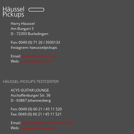
Harry Häussel
Am Bungart 5
D - 72393 Burladingen
Fon: 0049 (0) 71 26 / 3930133
Instagram: haeusselpickups
Email:
info(at)haeussel.com
Web:
www.haeussel.com
HÄUSSEL-PICKUPS TESTCENTER
ACYS GUITAR LOUNGE
Aschaffenburger Str. 36
D - 63867 Johannesberg
Fon: 0049 (0) 60 21 / 45 11 520
Fax: 0049 (0) 60 21 / 45 11 521
Email:
pickups(at)haeussel-pickups.de
Web:
www.acys-lounge.de