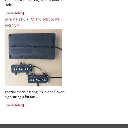
Holz!
[mehr Infos]
VERY CUSTOM 6STRING PB -
EBONY
spezial made 6string PB in one Cover,
high string a bit fatt...
[mehr Infos]