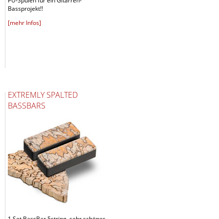
PU-Spulen für ein Gitarren-
Bassprojekt!!
[mehr Infos]
EXTREMLY SPALTED
BASSBARS
1 Set BassBar 5string, sehr schönes