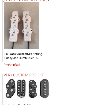
Ein
JBass CustomSet
, 4string,
SidebySide Humbucker, R...
[mehr Infos]
VERY CUSTOM PROJEKT!!