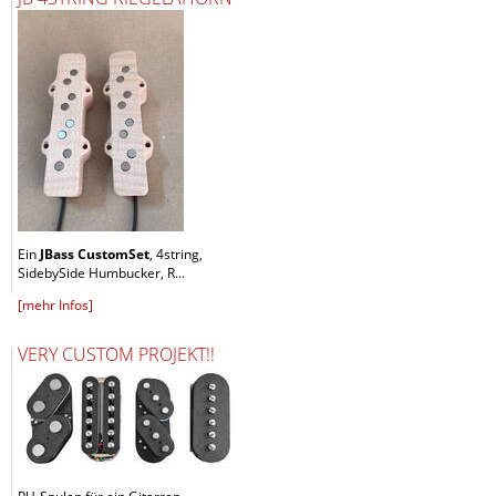
Ein
JBass CustomSet
, 4string,
SidebySide Humbucker, R...
[mehr Infos]
VERY CUSTOM PROJEKT!!