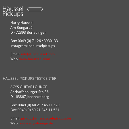
Harry Häussel
Am Bungart 5
D - 72393 Burladingen
Fon: 0049 (0) 71 26 / 3930133
Instagram: haeusselpickups
Email:
info(at)haeussel.com
Web:
www.haeussel.com
HÄUSSEL-PICKUPS TESTCENTER
ACYS GUITAR LOUNGE
Aschaffenburger Str. 36
D - 63867 Johannesberg
Fon: 0049 (0) 60 21 / 45 11 520
Fax: 0049 (0) 60 21 / 45 11 521
Email:
pickups(at)haeussel-pickups.de
Web:
www.acys-lounge.de