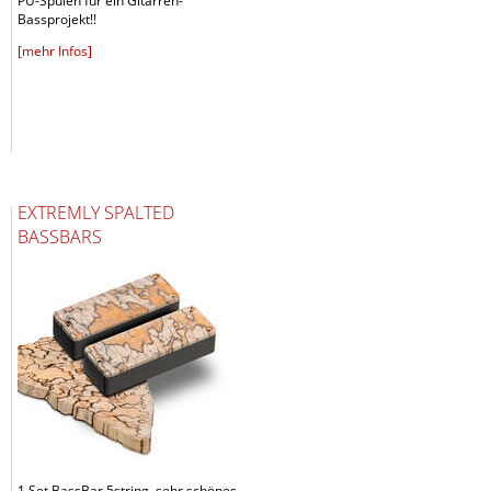
PU-Spulen für ein Gitarren-
Bassprojekt!!
[mehr Infos]
EXTREMLY SPALTED
BASSBARS
1 Set BassBar 5string, sehr schönes