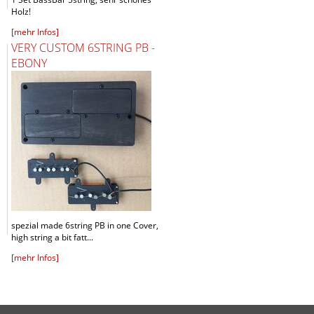
Holz!
[mehr Infos]
VERY CUSTOM 6STRING PB -
EBONY
spezial made 6string PB in one Cover,
high string a bit fatt...
[mehr Infos]