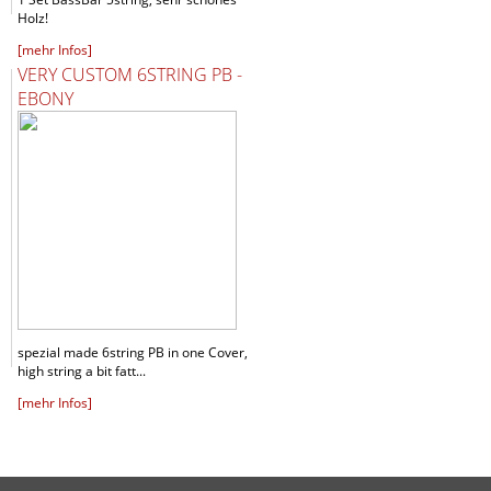
Holz!
[mehr Infos]
VERY CUSTOM 6STRING PB -
EBONY
spezial made 6string PB in one Cover,
high string a bit fatt...
[mehr Infos]