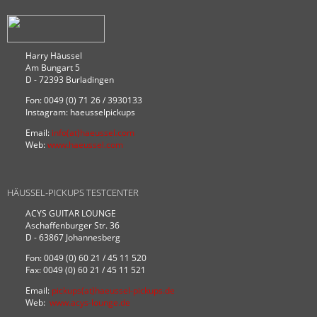
Harry Häussel
Am Bungart 5
D - 72393 Burladingen
Fon: 0049 (0) 71 26 / 3930133
Instagram: haeusselpickups
Email:
info(at)haeussel.com
Web:
www.haeussel.com
HÄUSSEL-PICKUPS TESTCENTER
ACYS GUITAR LOUNGE
Aschaffenburger Str. 36
D - 63867 Johannesberg
Fon: 0049 (0) 60 21 / 45 11 520
Fax: 0049 (0) 60 21 / 45 11 521
Email:
pickups(at)haeussel-pickups.de
Web:
www.acys-lounge.de