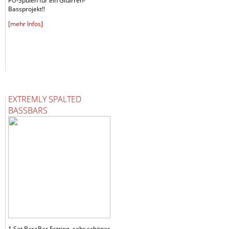
PU-Spulen für ein Gitarren-
Bassprojekt!!
[mehr Infos]
EXTREMLY SPALTED
BASSBARS
1 Set BassBar 5string, sehr schönes