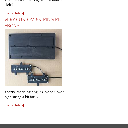
Holz!
[mehr Infos]
VERY CUSTOM 6STRING PB -
EBONY
spezial made 6string PB in one Cover,
high string a bit fatt...
[mehr Infos]