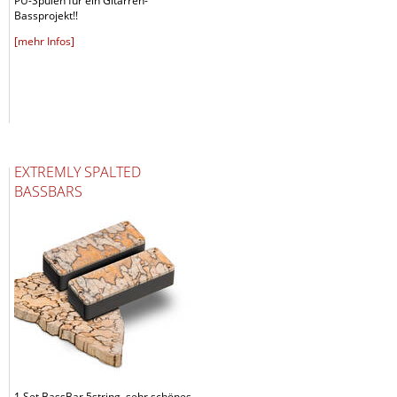
PU-Spulen für ein Gitarren-
Bassprojekt!!
[mehr Infos]
EXTREMLY SPALTED
BASSBARS
1 Set BassBar 5string, sehr schönes