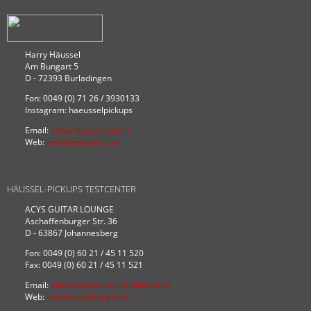
Harry Häussel
Am Bungart 5
D - 72393 Burladingen
Fon: 0049 (0) 71 26 / 3930133
Instagram: haeusselpickups
Email:
info(at)haeussel.com
Web:
www.haeussel.com
HÄUSSEL-PICKUPS TESTCENTER
ACYS GUITAR LOUNGE
Aschaffenburger Str. 36
D - 63867 Johannesberg
Fon: 0049 (0) 60 21 / 45 11 520
Fax: 0049 (0) 60 21 / 45 11 521
Email:
pickups(at)haeussel-pickups.de
Web:
www.acys-lounge.de