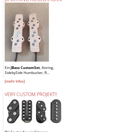
Ein
JBass CustomSet
, 4string,
SidebySide Humbucker, R...
[mehr Infos]
VERY CUSTOM PROJEKT!!