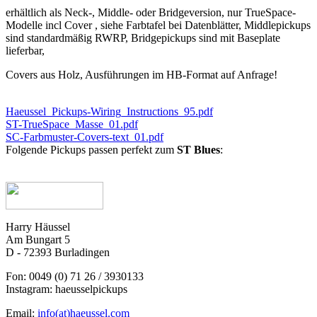
erhältlich als Neck-, Middle- oder Bridgeversion, nur TrueSpace-
Modelle incl Cover , siehe Farbtafel bei Datenblätter, Middlepickups
sind standardmäßig RWRP, Bridgepickups sind mit Baseplate
lieferbar,
Covers aus Holz, Ausführungen im HB-Format auf Anfrage!
Haeussel_Pickups-Wiring_Instructions_95.pdf
ST-TrueSpace_Masse_01.pdf
SC-Farbmuster-Covers-text_01.pdf
Folgende Pickups passen perfekt zum
ST Blues
:
Harry Häussel
Am Bungart 5
D - 72393 Burladingen
Fon: 0049 (0) 71 26 / 3930133
Instagram: haeusselpickups
Email:
info(at)haeussel.com