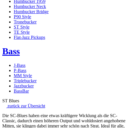
Humbucker 1959
Humbucker Neck
Humbucker Bridge
P90 Style
Tronebucker
ST Style
TE Style
Flat-Jazz Pickups
Bass
J-Bass
P-Bass
MM Style
Triplebucker
Jazzbucker
BassBar
ST Blues
zurück zur Übersicht
Die SC-Blues haben eine etwas kräftigere Wicklung als die SC-
Classic, dadurch einen höheren Output und wohldosiert angehobene
Mitten, sie klingen dabei immer sehr schön nach Strat. Ideal für alle,