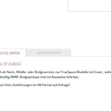
DATENBLÄTTER
SCHE DATEN
L:
ST CLASSIC
ch als Neck-, Middle- oder Bridgeversion, nur TrueSpace-Modelle incl Cover , sieh
dmäßig RWRP, Bridgepickups sind mit Baseplate lieferbar,
aus Holz, Ausführungen im HB-Format auf Anfrage!