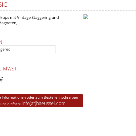
SIC
ickups mit Vintage Staggering und
Magneten,
N:
L. MWST:
 €
e Informationen oder zum Bestellen, schreiben
info(at)haeussel.com
 uns einfach: