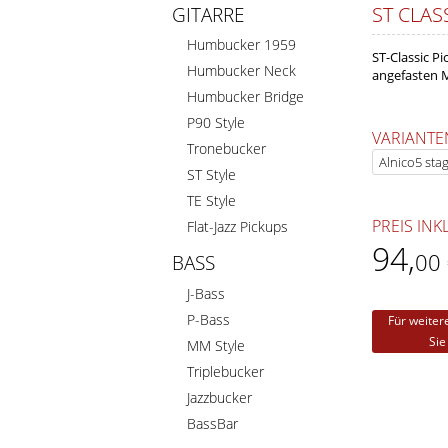
ST CLAS
GITARRE
Humbucker 1959
ST-Classic P
Humbucker Neck
angefasten 
Humbucker Bridge
P90 Style
VARIANTE
Tronebucker
ST Style
TE Style
PREIS INK
Flat-Jazz Pickups
94
,
00
BASS
J-Bass
P-Bass
Für weiter
Sie
MM Style
Triplebucker
Jazzbucker
BassBar