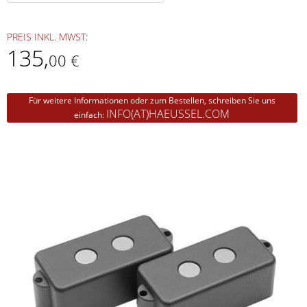
PREIS INKL. MWST:
135
,
00 €
Für weitere Informationen oder zum Bestellen, schreiben Sie uns
INFO(AT)HAEUSSEL.COM
einfach: