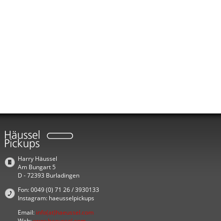
Harry Häussel
Am Bungart 5
D - 72393 Burladingen
Fon: 0049 (0) 71 26 / 3930133
Instagram: haeusselpickups
Email:
info(at)haeussel.com
Web:
www.haeussel.com