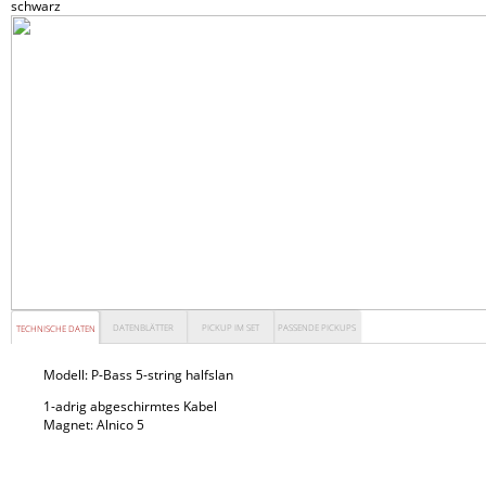
schwarz
DATENBLÄTTER
PICKUP IM SET
PASSENDE PICKUPS
TECHNISCHE DATEN
Modell:
P-Bass 5-string halfslan
1-adrig abgeschirmtes Kabel
Magnet: Alnico 5