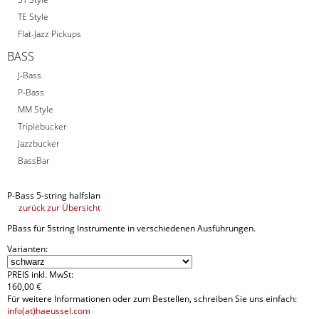
TE Style
Flat-Jazz Pickups
BASS
J-Bass
P-Bass
MM Style
Triplebucker
Jazzbucker
BassBar
P-Bass 5-string halfslan
zurück zur Übersicht
PBass für 5string Instrumente in verschiedenen Ausführungen.
Varianten:
PREIS inkl. MwSt:
160
,
00 €
Für weitere Informationen oder zum Bestellen, schreiben Sie uns einfach:
info(at)haeussel.com