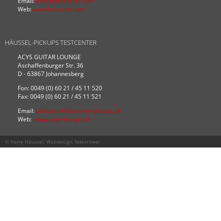
Email:
info(at)haeussel.com
Web:
www.haeussel.com
HÄUSSEL-PICKUPS TESTCENTER
ACYS GUITAR LOUNGE
Aschaffenburger Str. 36
D - 63867 Johannesberg
Fon: 0049 (0) 60 21 / 45 11 520
Fax: 0049 (0) 60 21 / 45 11 521
Email:
pickups(at)haeussel-pickups.de
Web:
www.acys-lounge.de
© Harry Häussel; Webdesign:
faktorzwei