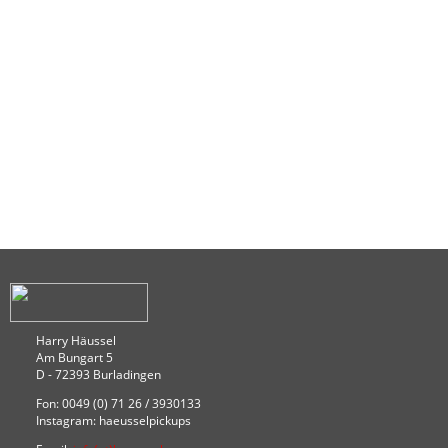
Harry Häussel
Am Bungart 5
D - 72393 Burladingen
Fon: 0049 (0) 71 26 / 3930133
Instagram: haeusselpickups