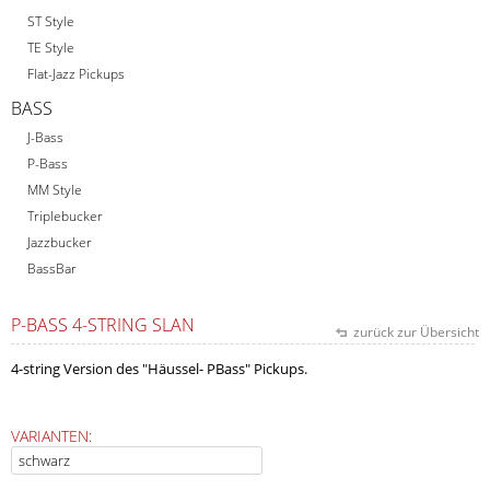
ST Style
TE Style
Flat-Jazz Pickups
BASS
J-Bass
P-Bass
MM Style
Triplebucker
Jazzbucker
BassBar
P-BASS 4-STRING SLAN
zurück zur Übersicht
4-string Version des "Häussel- PBass" Pickups.
VARIANTEN: