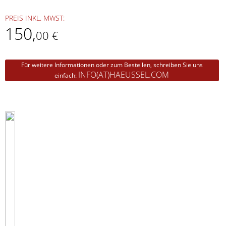
PREIS INKL. MWST:
150
,
00 €
Für weitere Informationen oder zum Bestellen, schreiben Sie uns
INFO(AT)HAEUSSEL.COM
einfach: