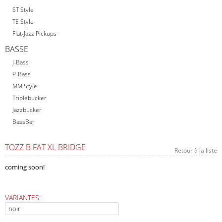
ST Style
TE Style
Flat-Jazz Pickups
BASSE
J-Bass
P-Bass
MM Style
Triplebucker
Jazzbucker
BassBar
TOZZ B FAT XL BRIDGE
Retour à la liste
coming soon!
VARIANTES: