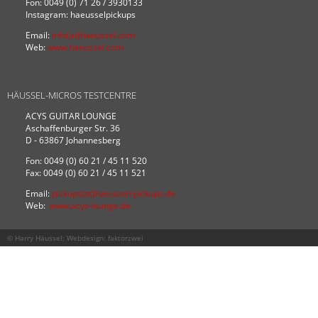
Fon: 0049 (0) 71 26 / 3930133
Instagram: haeusselpickups
Email:
info(at)haeussel.com
Web:
www.haeussel.com
HÄUSSEL-MICROS TESTCENTRE
ACYS GUITAR LOUNGE
Aschaffenburger Str. 36
D - 63867 Johannesberg
Fon: 0049 (0) 60 21 / 45 11 520
Fax: 0049 (0) 60 21 / 45 11 521
Email:
pickups(at)haeussel-pickups.de
Web:
www.acys-lounge.de
© Harry Häussel; Webdesign:
faktorzwei