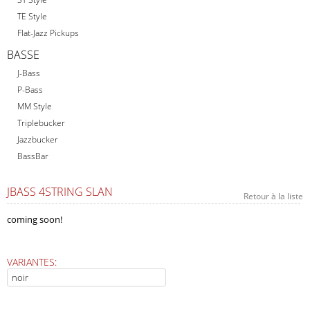
TE Style
Flat-Jazz Pickups
BASSE
J-Bass
P-Bass
MM Style
Triplebucker
Jazzbucker
BassBar
JBASS 4STRING SLAN
Retour à la liste
coming soon!
VARIANTES: