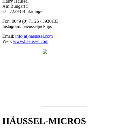
Harry Häussel
Am Bungart 5
D - 72393 Burladingen
Fon: 0049 (0) 71 26 / 3930133
Instagram: haeusselpickups
Email:
info(at)haeussel.com
Web:
www.haeussel.com
HÄUSSEL-MICROS