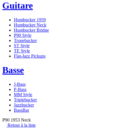
Guitare
Humbucker 1959
Humbucker Neck
Humbucker Bridge
P90 Style
Tronebucker
ST Style
TE Style
Flat-Jazz Pickups
Basse
J-Bass
P-Bass
MM Style
Triplebucker
Jazzbucker
BassBar
P90 1953 Neck
Retour à la liste