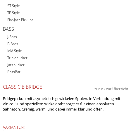
ST Style
TE Style
Flat-Jazz Pickups
BASS
J-Bass
P-Bass
MM Style
Triplebucker
Jazzbucker
BassBar
CLASSIC B BRIDGE
zurück zur Übersicht
Bridgepickup mit asymetrisch gewickelen Spulen. In Verbindung mit
Alnico 3 und speziellem Wickeldraht sorgt er für einen absoluten
Sahneton. Cremig, warm, und dabei immer klar und offen.
VARIANTEN: