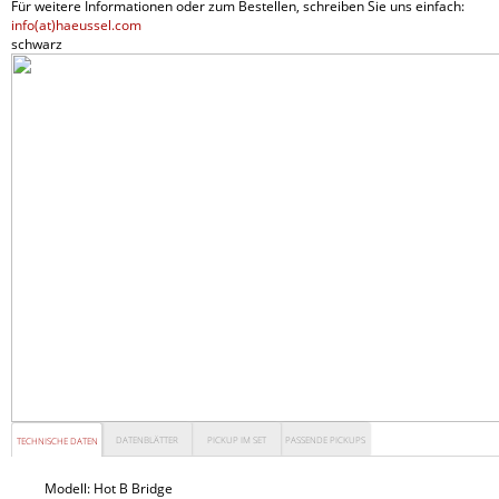
Für weitere Informationen oder zum Bestellen, schreiben Sie uns einfach:
info(at)haeussel.com
schwarz
DATENBLÄTTER
PICKUP IM SET
PASSENDE PICKUPS
TECHNISCHE DATEN
Modell:
Hot B Bridge