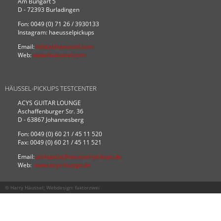
Am Bungart 5
D - 72393 Burladingen
Fon: 0049 (0) 71 26 / 3930133
Instagram: haeusselpickups
Email:
info(at)haeussel.com
Web:
www.haeussel.com
HÄUSSEL-PICKUPS TESTCENTER
ACYS GUITAR LOUNGE
Aschaffenburger Str. 36
D - 63867 Johannesberg
Fon: 0049 (0) 60 21 / 45 11 520
Fax: 0049 (0) 60 21 / 45 11 521
Email:
pickups(at)haeussel-pickups.de
Web:
www.acys-lounge.de
© Harry Häussel; Webdesign:
faktorzwei