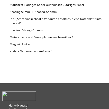
Standard: 4-adriges Kabel, auf Wunsch 2-adriges Kabel
Hot N Neck
Spacing 51mm - F-Spaced 52,5mm
in 52,5mm sind nicht alle Varianten erhältlich! siehe Datenblatt "Info-F-
Spaced"
Spacing 7string 61,5mm
Metallcovers und Grundplatten aus Neusilber !
Magnet: Alnico 5
Preis:
135
,00 €
andere Varianten auf Anfrage !
VIN N A2 Neck
Preis:
135
,00 €
Harry Häussel