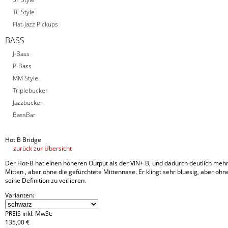
TE Style
Flat-Jazz Pickups
BASS
J-Bass
P-Bass
MM Style
Triplebucker
Jazzbucker
BassBar
Hot B Bridge
zurück zur Übersicht
Der Hot-B hat einen höheren Output als der VIN+ B, und dadurch deutlich meh
Mitten , aber ohne die gefürchtete Mittennase. Er klingt sehr bluesig, aber ohn
seine Definition zu verlieren.
Varianten:
PREIS inkl. MwSt:
135
,
00 €