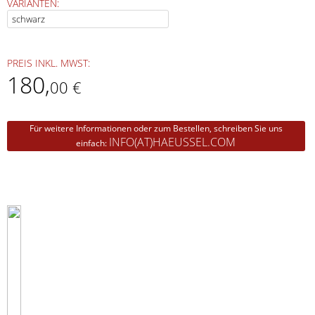
VARIANTEN:
PREIS INKL. MWST:
180
,
00 €
Für weitere Informationen oder zum Bestellen, schreiben Sie uns
INFO(AT)HAEUSSEL.COM
einfach: