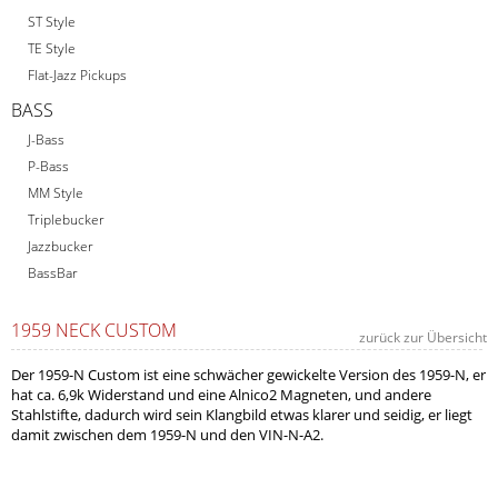
ST Style
TE Style
Flat-Jazz Pickups
BASS
J-Bass
P-Bass
MM Style
Triplebucker
Jazzbucker
BassBar
1959 NECK CUSTOM
zurück zur Übersicht
Der 1959-N Custom ist eine schwächer gewickelte Version des 1959-N, er
hat ca. 6,9k Widerstand und eine Alnico2 Magneten, und andere
Stahlstifte, dadurch wird sein Klangbild etwas klarer und seidig, er liegt
damit zwischen dem 1959-N und den VIN-N-A2.