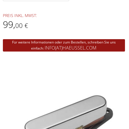
PREIS INKL. MWST:
99
,
00 €
Für weitere Informationen oder zum Bestellen, schreiben Sie uns
INFO(AT)HAEUSSEL.COM
einfach: