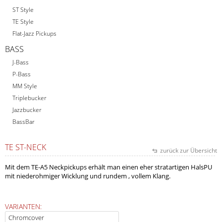
ST Style
TE Style
Flat-Jazz Pickups
BASS
J-Bass
P-Bass
MM Style
Triplebucker
Jazzbucker
BassBar
TE ST-NECK
zurück zur Übersicht
Mit dem TE-A5 Neckpickups erhält man einen eher stratartigen HalsPU
mit niederohmiger Wicklung und rundem , vollem Klang.
VARIANTEN: