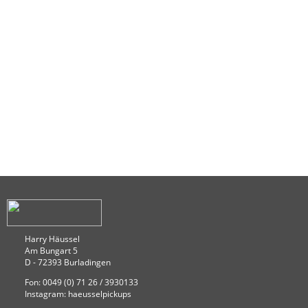
Harry Häussel
Am Bungart 5
D - 72393 Burladingen
Fon: 0049 (0) 71 26 / 3930133
Instagram: haeusselpickups