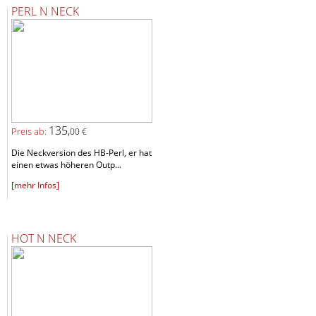
PERL N NECK
135,
Preis ab:
00 €
Die Neckversion des HB-Perl, er hat
einen etwas höheren Outp...
[mehr Infos]
HOT N NECK