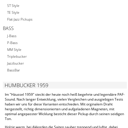
ST Style
TE Style
Flat-Jazz Pickups
BASS
J-Bass
P-Bass
MM Style
Triplebucker
Jazzbucker
BassBar
HUMBUCKER 1959
Im "Häussel 1959" steckt der heute noch heiß begehrte und legendäre PAF-
Sound. Nach langer Entwicklung, vielen Vergleichen und ausgiebigen Tests
haben wir uns für diese Varianten entschieden. Mit orginalem Draht
hergestellt, richtig dimensionierten und aufgeladenen Magneten, mit
optimal angepasster Wicklung besticht dieser Pickup durch seinen seidigen
Ton.
Holzig warm, bei Akkorden die Saiten sauber trennend und luftig, dabei