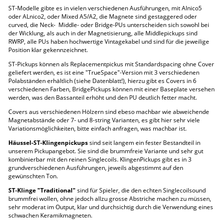
ST-Modelle gibte es in vielen verschiedenen Ausführungen, mit Alnico5
oder ALnico2, oder Mixed A5/A2, die Magnete sind gestaggered oder
curved, die Neck- Middle- oder Bridge-PUs unterscheiden sich sowohl bei
der Wicklung, als auch in der Magnetisierung, alle Middlepickups sind
RWRP, alle PUs haben hochwertige Vintagekabel und sind für die jeweilige
Position klar gekennzeichnet.
ST-Pickups können als Replacementpickus mit Standardspacing ohne Cover
geliefert werden, es ist eine "TrueSpace"-Version mit 3 verschiedenen
Polabständen erhältlich (siehe Datenblatt!), hierzu gibt es Covers in 6
verschiedenen Farben, BridgePickups können mit einer Baseplate versehen
werden, was den Bassanteil erhöht und den PU deutlich fetter macht.
Covers aus verschiedenen Hölzern sind ebeso machbar wie abweichende
Magnetabstände oder 7- und 8-string Varianten, es gibt hier sehr viele
Variationsmöglichkeiten, bitte einfach anfragen, was machbar ist.
Häussel-ST-Klingenpickups
sind seit langem ein fester Bestandteil in
unserem Pickupangebot. Sie sind die brummfreie Variante und sehr gut
kombinierbar mit den reinen Singlecoils. KlingenPickups gibt es in 3
grundverschiedenen Ausführungen, jeweils abgestimmt auf den
gewünschten Ton.
ST-Klinge "Traditional"
sind für Spieler, die den echten Singlecoilsound
brummfrei wollen, ohne jedoch allzu grosse Abstriche machen zu müssen,
sehr moderat im Output, klar und durchsichtig durch die Verwendung eines
schwachen Keramikmagneten.