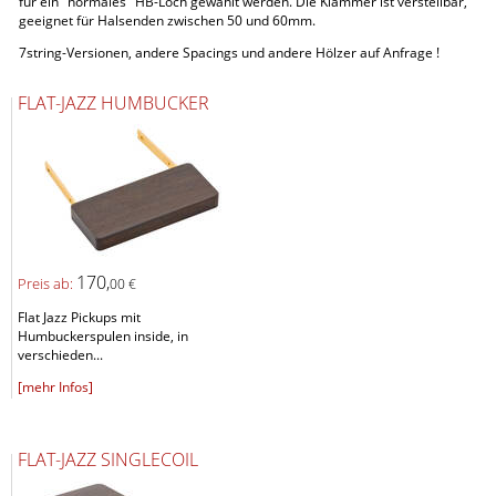
für ein "normales" HB-Loch gewählt werden. Die Klammer ist verstellbar,
geeignet für Halsenden zwischen 50 und 60mm.
7string-Versionen, andere Spacings und andere Hölzer auf Anfrage !
FLAT-JAZZ HUMBUCKER
170,
Preis ab:
00 €
Flat Jazz Pickups mit
Humbuckerspulen inside, in
verschieden...
[mehr Infos]
FLAT-JAZZ SINGLECOIL