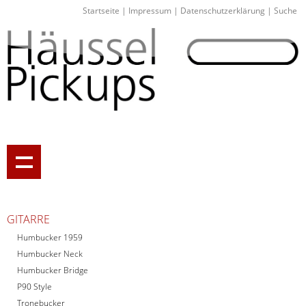
Startseite
|
Impressum
|
Datenschutzerklärung
|
Suche
GITARRE
Humbucker 1959
Humbucker Neck
Humbucker Bridge
P90 Style
Tronebucker