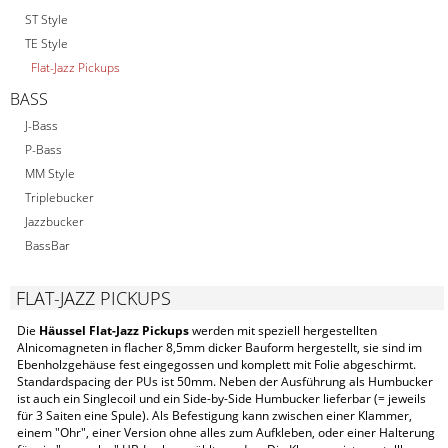
ST Style
TE Style
Flat-Jazz Pickups
BASS
J-Bass
P-Bass
MM Style
Triplebucker
Jazzbucker
BassBar
FLAT-JAZZ PICKUPS
Die
Häussel Flat-Jazz Pickups
werden mit speziell hergestellten
Alnicomagneten in flacher 8,5mm dicker Bauform hergestellt, sie sind im
Ebenholzgehäuse fest eingegossen und komplett mit Folie abgeschirmt.
Standardspacing der PUs ist 50mm. Neben der Ausführung als Humbucker
ist auch ein Singlecoil und ein Side-by-Side Humbucker lieferbar (= jeweils
für 3 Saiten eine Spule). Als Befestigung kann zwischen einer Klammer,
einem "Ohr", einer Version ohne alles zum Aufkleben, oder einer Halterung