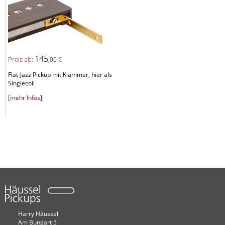
145,
Preis ab:
00 €
Flat-Jazz Pickup mit Klammer, hier als
Singlecoil
[mehr Infos]
Harry Häussel
Am Bungart 5