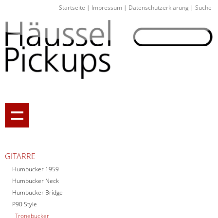
Startseite
|
Impressum
|
Datenschutzerklärung
|
Suche
GITARRE
Humbucker 1959
Humbucker Neck
Humbucker Bridge
P90 Style
Tronebucker