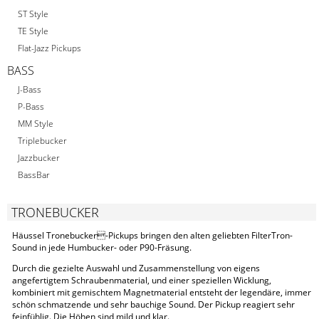
ST Style
TE Style
Flat-Jazz Pickups
BASS
J-Bass
P-Bass
MM Style
Triplebucker
Jazzbucker
BassBar
TRONEBUCKER
Häussel Tronebucker-Pickups bringen den alten geliebten FilterTron-
Sound in jede Humbucker- oder P90-Fräsung.
Durch die gezielte Auswahl und Zusammenstellung von eigens
angefertigtem Schraubenmaterial, und einer speziellen Wicklung,
kombiniert mit gemischtem Magnetmaterial entsteht der legendäre, immer
schön schmatzende und sehr bauchige Sound. Der Pickup reagiert sehr
feinfühlig. Die Höhen sind mild und klar.