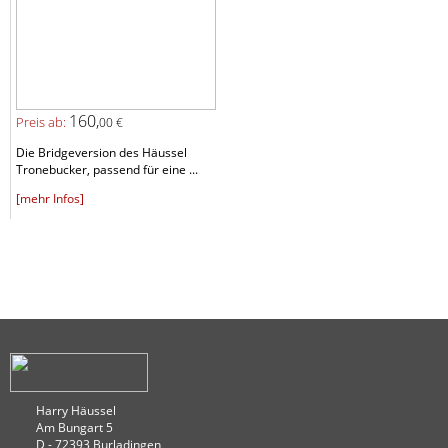
160,
Preis ab:
00 €
Die Bridgeversion des Häussel
Tronebucker, passend für eine ...
[mehr Infos]
Harry Häussel
Am Bungart 5
D - 72393 Burladingen