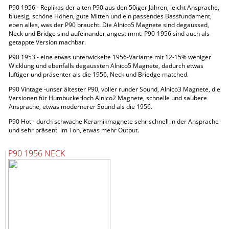
P90 1956 - Replikas der alten P90 aus den 50iger Jahren, leicht Ansprache,
bluesig, schöne Höhen, gute Mitten und ein passendes Bassfundament,
eben alles, was der P90 braucht. Die Alnico5 Magnete sind degaussed,
Neck und Bridge sind aufeinander angestimmt. P90-1956 sind auch als
getappte Version machbar.
P90 1953 - eine etwas unterwickelte 1956-Variante mit 12-15% weniger
Wicklung und ebenfalls degaussten Alnico5 Magnete, dadurch etwas
luftiger und präsenter als die 1956, Neck und Briedge matched.
P90 Vintage -unser ältester P90, voller runder Sound, Alnico3 Magnete, die
Versionen für Humbuckerloch Alnico2 Magnete, schnelle und saubere
Ansprache, etwas modernerer Sound als die 1956.
P90 Hot - durch schwache Keramikmagnete sehr schnell in der Ansprache
und sehr präsent im Ton, etwas mehr Output.
P90 1956 NECK