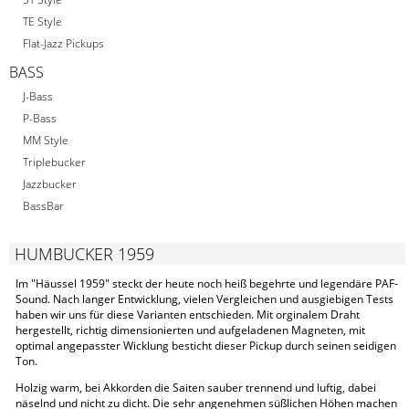
TE Style
Flat-Jazz Pickups
BASS
J-Bass
P-Bass
MM Style
Triplebucker
Jazzbucker
BassBar
HUMBUCKER 1959
Im "Häussel 1959" steckt der heute noch heiß begehrte und legendäre PAF-
Sound. Nach langer Entwicklung, vielen Vergleichen und ausgiebigen Tests
haben wir uns für diese Varianten entschieden. Mit orginalem Draht
hergestellt, richtig dimensionierten und aufgeladenen Magneten, mit
optimal angepasster Wicklung besticht dieser Pickup durch seinen seidigen
Ton.
Holzig warm, bei Akkorden die Saiten sauber trennend und luftig, dabei
näselnd und nicht zu dicht. Die sehr angenehmen süßlichen Höhen machen