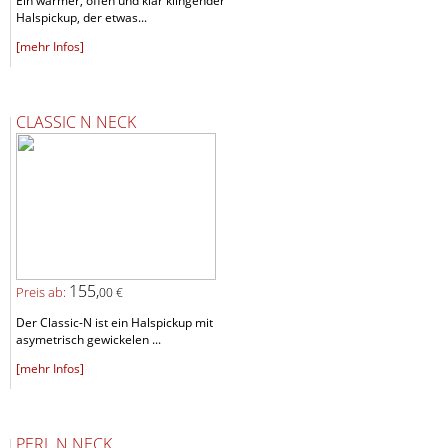
Ein warmer, offen und klar klingender
Halspickup, der etwas...
[mehr Infos]
CLASSIC N NECK
155,
Preis ab:
00 €
Der Classic-N ist ein Halspickup mit
asymetrisch gewickelen ...
[mehr Infos]
PERL N NECK