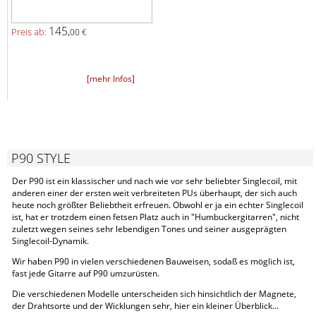
145,
Preis ab:
00 €
[mehr Infos]
P90 STYLE
Der P90 ist ein klassischer und nach wie vor sehr beliebter Singlecoil, mit
anderen einer der ersten weit verbreiteten PUs überhaupt, der sich auch
heute noch größter Beliebtheit erfreuen. Obwohl er ja ein echter Singlecoil
ist, hat er trotzdem einen fetsen Platz auch in "Humbuckergitarren", nicht
zuletzt wegen seines sehr lebendigen Tones und seiner ausgeprägten
Singlecoil-Dynamik.
Wir haben P90 in vielen verschiedenen Bauweisen, sodaß es möglich ist,
fast jede Gitarre auf P90 umzurüsten.
Die verschiedenen Modelle unterscheiden sich hinsichtlich der Magnete,
der Drahtsorte und der Wicklungen sehr, hier ein kleiner Überblick...