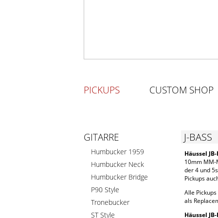
PICKUPS
CUSTOM SHOP
J-BASS
GITARRE
Humbucker 1959
Häussel JB
10mm MM-Mag
Humbucker Neck
der 4 und 5s
Humbucker Bridge
Pickups auc
P90 Style
Alle Pickup
als Replace
Tronebucker
ST Style
Häussel JB-