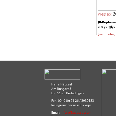
2
Preis ab:
JB-Replacem
alle gängigen
[mehr Infos]
Harry Häussel
Am Bungart 5
D - 72393 Burladingen
Fon: 0049 (0) 71 26 / 3930133
Instagram: haeusselpickups
Email:
info(at)haeussel.com