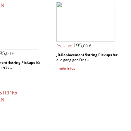
AN
195,
Preis ab:
00 €
95,
00 €
JB-Replacement 5string Pickups
für
alle gängigen Fräs...
ent 4string Pickups
für
 Fräs...
[mehr Infos]
-STRING
AN