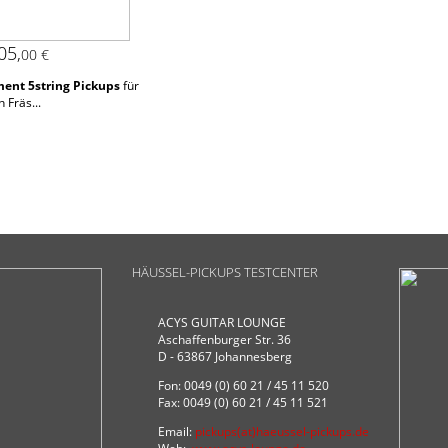
05,
00 €
ent 5string Pickups
für
 Fräs...
HÄUSSEL-PICKUPS TESTCENTER
ACYS GUITAR LOUNGE
Aschaffenburger Str. 36
D - 63867 Johannesberg
Fon: 0049 (0) 60 21 / 45 11 520
Fax: 0049 (0) 60 21 / 45 11 521
Email:
pickups(at)haeussel-pickups.de