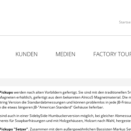
Startse
KUNDEN
MEDIEN
FACTORY TOU
-Pickups
werden nach alten Vorbildern gefertigt. Sie sind mit den traditionelle
neten erhältlich, gefertigt aus dem bekannten Alnico5 Magnetmaterial. Die m
tring Version die Standardabmessungen und können problemlos in jede JB-Fräsung
h die etwas längeren JB-"American Standard" Gehäuse lieferbar.
s sind auch in einer SidebySide-Humbuckerversion möglich, bei gleicher Abmess
ments für Soapbarfräsungen und mit Holzgehäusen, Holzart nach Wahl, hergestell
Pickups "Setzer"
. Zusammen mit dem außergewöhnlichen Bassisten Markus Setz