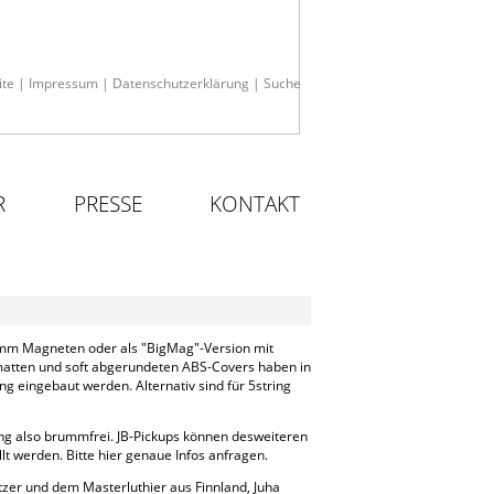
ite
|
Impressum
|
Datenschutzerklärung
|
Suche
R
PRESSE
KONTAKT
n 5mm Magneten oder als "BigMag"-Version mit
atten und soft abgerundeten ABS-Covers haben in
 eingebaut werden. Alternativ sind für 5string
ung also brummfrei. JB-Pickups können desweiteren
t werden. Bitte hier genaue Infos anfragen.
er und dem Masterluthier aus Finnland, Juha