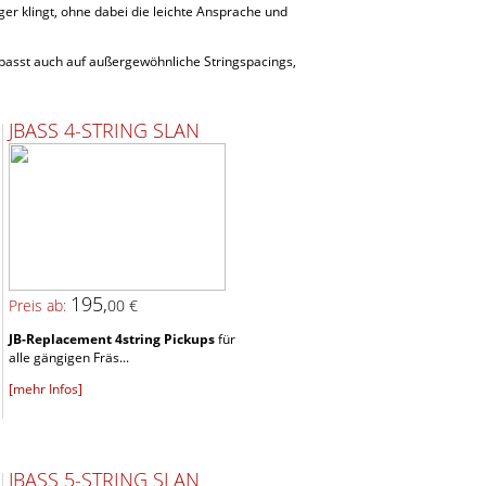
iger klingt, ohne dabei die leichte Ansprache und
epasst auch auf außergewöhnliche Stringspacings,
JBASS 4-STRING SLAN
195,
Preis ab:
00 €
JB-Replacement 4string Pickups
für
alle gängigen Fräs...
[mehr Infos]
JBASS 5-STRING SLAN