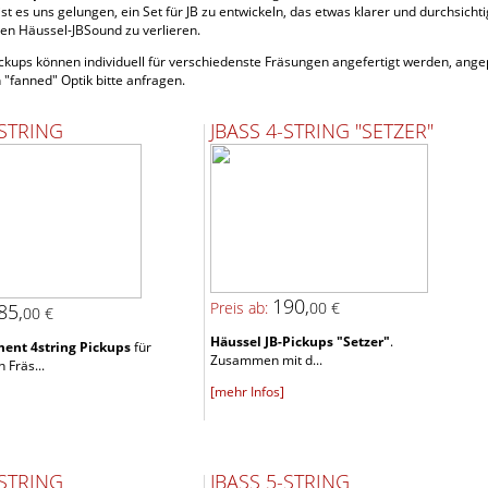
st es uns gelungen, ein Set für JB zu entwickeln, das etwas klarer und durchsicht
en Häussel-JBSound zu verlieren.
ickups können individuell für verschiedenste Fräsungen angefertigt werden, ang
n "fanned" Optik bitte anfragen.
-STRING
JBASS 4-STRING "SETZER"
190,
Preis ab:
00 €
85,
00 €
Häussel JB-Pickups "Setzer"
.
ent 4string Pickups
für
Zusammen mit d...
 Fräs...
[mehr Infos]
-STRING
JBASS 5-STRING