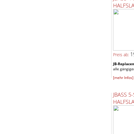
HALFSL
1
Preis ab:
JB-Replacem
alle gängigen
[mehr Infos]
JBASS 5
HALFSL