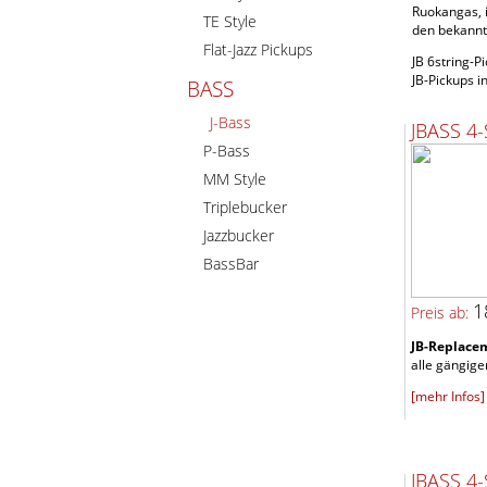
Ruokangas, i
TE Style
den bekannt
Flat-Jazz Pickups
JB 6string-P
JB-Pickups i
BASS
J-Bass
JBASS 4
P-Bass
MM Style
Triplebucker
Jazzbucker
BassBar
1
Preis ab:
JB-Replacem
alle gängigen
[mehr Infos]
JBASS 4