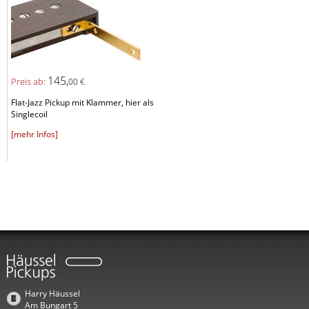
145,
Preis ab:
00 €
Flat-Jazz Pickup mit Klammer, hier als
Singlecoil
[mehr Infos]
Harry Häussel
Am Bungart 5