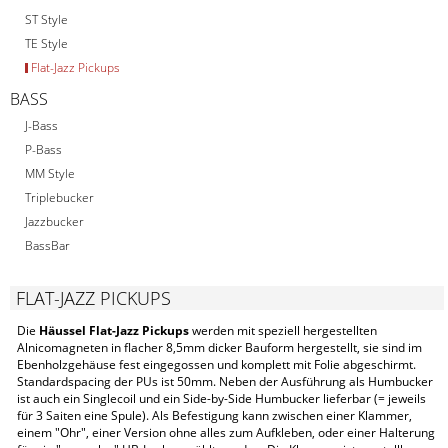
ST Style
TE Style
Flat-Jazz Pickups
BASS
J-Bass
P-Bass
MM Style
Triplebucker
Jazzbucker
BassBar
FLAT-JAZZ PICKUPS
Die
Häussel Flat-Jazz Pickups
werden mit speziell hergestellten
Alnicomagneten in flacher 8,5mm dicker Bauform hergestellt, sie sind im
Ebenholzgehäuse fest eingegossen und komplett mit Folie abgeschirmt.
Standardspacing der PUs ist 50mm. Neben der Ausführung als Humbucker
ist auch ein Singlecoil und ein Side-by-Side Humbucker lieferbar (= jeweils
für 3 Saiten eine Spule). Als Befestigung kann zwischen einer Klammer,
einem "Ohr", einer Version ohne alles zum Aufkleben, oder einer Halterung