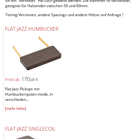
für ein "normales" HB-Loch gewählt werden. Die Klammer ist verstellbar,
geeignet für Halsenden zwischen 50 und 60mm.
7string-Versionen, andere Spacings und andere Hölzer auf Anfrage !
FLAT-JAZZ HUMBUCKER
170,
Preis ab:
00 €
Flat Jazz Pickups mit
Humbuckerspulen inside, in
verschieden...
[mehr Infos]
FLAT-JAZZ SINGLECOIL