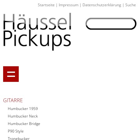
Startseite
|
Impressum
|
Datenschutzerklärung
|
Suche
GITARRE
Humbucker 1959
Humbucker Neck
Humbucker Bridge
P90 Style
Tronebucker