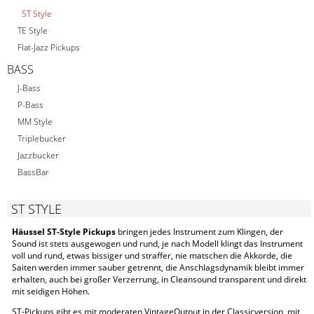
ST Style
TE Style
Flat-Jazz Pickups
BASS
J-Bass
P-Bass
MM Style
Triplebucker
Jazzbucker
BassBar
ST STYLE
Häussel ST-Style Pickups
bringen jedes Instrument zum Klingen, der
Sound ist stets ausgewogen und rund, je nach Modell klingt das Instrument
voll und rund, etwas bissiger und straffer, nie matschen die Akkorde, die
Saiten werden immer sauber getrennt, die Anschlagsdynamik bleibt immer
erhalten, auch bei großer Verzerrung, in Cleansound transparent und direkt
mit seidigen Höhen.
ST-Pickups gibt es mit moderaten VintageOutput in der Classicversion, mit