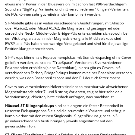
etwas mehr Power in der Bluesversion, mit schon fast P90-verdächtigem
Sound als "BigMag" Variante, und in 3 verschiedenen "Klingen"-Varianten,
die PUs können sehr gut miteinander kombiniert werden.
ST-Modelle gibte es in vielen verschiedenen Ausführungen, mit Alnico5
oder ALnico2, oder Mixed A5/A2, die Magnete sind gestaggered oder
curved, die Neck- Middle- oder Bridge-PUs unterscheiden sich sowohl bei
der Wicklung, als auch in der Magnetisierung, alle Middlepickups sind
RWRP, alle PUs haben hochwertige Vintagekabel und sind für die jeweilige
Position klar gekennzeichnet.
ST-Pickups können als Replacementpickus mit Standardspacing ohne Cover
geliefert werden, es ist eine "TrueSpace"-Version mit 3 verschiedenen
Polabständen erhältlich (siehe Datenblatt!), hierzu gibt es Covers in 6
verschiedenen Farben, BridgePickups können mit einer Baseplate versehen
werden, was den Bassanteil erhöht und den PU deutlich fetter macht.
Covers aus verschiedenen Hölzern sind ebeso machbar wie abweichende
Magnetabstände oder 7- und 8-string Varianten, es gibt hier sehr viele
Variationsmöglichkeiten, bitte einfach anfragen, was machbar ist.
Häussel-ST-Klingenpickups
sind seit langem ein fester Bestandteil in
unserem Pickupangebot. Sie sind die brummfreie Variante und sehr gut
kombinierbar mit den reinen Singlecoils. KlingenPickups gibt es in 3
grundverschiedenen Ausführungen, jeweils abgestimmt auf den
gewünschten Ton.
ST-Klinge "Traditional"
sind für Spieler, die den echten Singlecoilsound