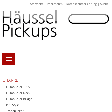
Startseite
|
Impressum
|
Datenschutzerklärung
|
Suche
GITARRE
Humbucker 1959
Humbucker Neck
Humbucker Bridge
P90 Style
Tronebucker