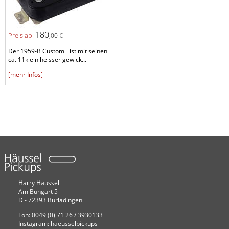
180,
Preis ab:
00 €
Der 1959-B Custom+ ist mit seinen
ca. 11k ein heisser gewick...
[mehr Infos]
Harry Häussel
Am Bungart 5
D - 72393 Burladingen
Fon: 0049 (0) 71 26 / 3930133
Instagram: haeusselpickups