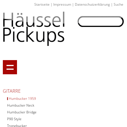
Startseite
|
Impressum
|
Datenschutzerklärung
|
Suche
GITARRE
Humbucker 1959
Humbucker Neck
Humbucker Bridge
P90 Style
Tronebucker