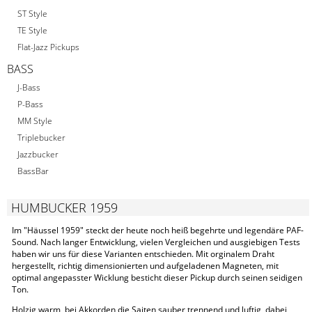
ST Style
TE Style
Flat-Jazz Pickups
BASS
J-Bass
P-Bass
MM Style
Triplebucker
Jazzbucker
BassBar
HUMBUCKER 1959
Im "Häussel 1959" steckt der heute noch heiß begehrte und legendäre PAF-
Sound. Nach langer Entwicklung, vielen Vergleichen und ausgiebigen Tests
haben wir uns für diese Varianten entschieden. Mit orginalem Draht
hergestellt, richtig dimensionierten und aufgeladenen Magneten, mit
optimal angepasster Wicklung besticht dieser Pickup durch seinen seidigen
Ton.
Holzig warm, bei Akkorden die Saiten sauber trennend und luftig, dabei