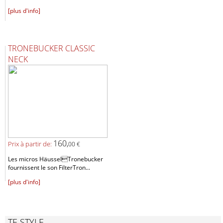
[plus d'info]
TRONEBUCKER CLASSIC
NECK
160,
Prix ​​à partir de:
00 €
Les micros HäusselTronebucker
fournissent le son FilterTron...
[plus d'info]
TE STYLE