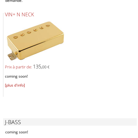
demande.
VIN+ N NECK
135,
Prix ​​à partir de:
00 €
coming soon!
[plus d'info]
J-BASS
coming soon!