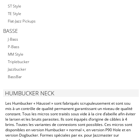
ST Style
TE Style
Flat-Jazz Pickups
BASSE
J-Bass
P-Bass
MM Style
Triplebucker
Jazzbucker
BassBar
HUMBUCKER NECK
Les Humbucker « Häussel » sont fabriqués scrupuleusement et sont sou
mis à un contrôle de qualité permanent garantissant un niveau de qualité
constant. Tous les micros sont traités sous vide à la cire d’abeille afin éviter
le larsen et les bruits parasites. Ils sont équipés d’origine de câbles à 4
brins. Toutes les variantes de connexions sont possibles. Ces micros sont
disponibles en version Humbucker « normal », en version P90 Hole et en
version Dogbucker. Formes spéciales par ex. pour Jazzmaster sur